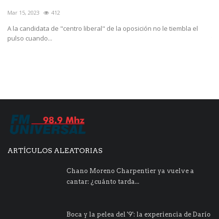
Mar 15, 2023
412
Ab
e
A la candidata de "centro liberal" de la oposición no le tiembla el
Ha
pulso cuando...
te
ARTÍCULOS ALEATORIAS
Chano Moreno Charpentier ya vuelve a
cantar: ¿cuánto tarda...
Boca y la pelea del '9': la experiencia de Darío