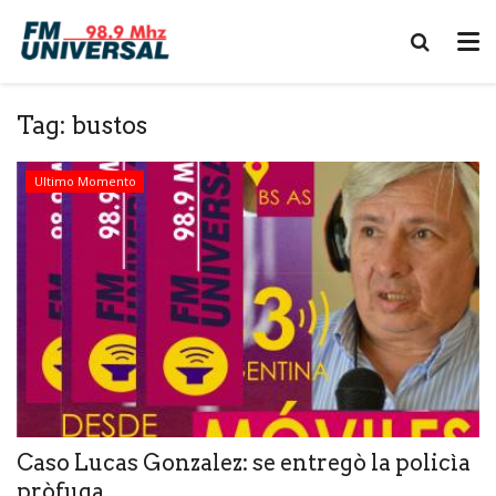
Tag:
bustos
Ultimo Momento
Caso Lucas Gonzalez: se entregò la policìa
pròfuga