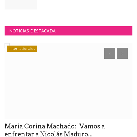
NOTICIAS DESTACADA
internacionales
María Corina Machado: "Vamos a
E
enfrentar a Nicolás Maduro...
(