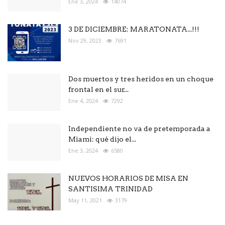
Ene 3, 2024
14074
3 DE DICIEMBRE: MARATONATA...!!!
Nov 29, 2023
7691
Dos muertos y tres heridos en un choque
frontal en el sur...
Ene 4, 2024
7292
Independiente no va de pretemporada a
Miami: qué dijo el...
Ene 3, 2024
6580
NUEVOS HORARIOS DE MISA EN
SANTISIMA TRINIDAD
May 11, 2021
3179