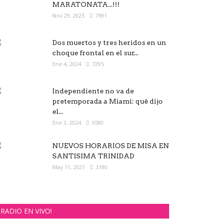
MARATONATA...!!!
Nov 29, 2023
7691
Dos muertos y tres heridos en un
choque frontal en el sur...
Ene 4, 2024
7295
Independiente no va de
pretemporada a Miami: qué dijo
el...
Ene 3, 2024
6580
NUEVOS HORARIOS DE MISA EN
SANTISIMA TRINIDAD
May 11, 2021
3180
RADIO EN VIVO!