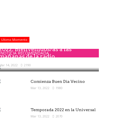
Ultimo Momento
2022: Bienvenidos/as a las
NOTICIA RECOMENDADA
mañanas de la radio
Mar 14, 2022
2190
Comienza Buen Dìa Vecino
Mar 13, 2022
1980
Temporada 2022 en la Universal
Mar 13, 2022
2070