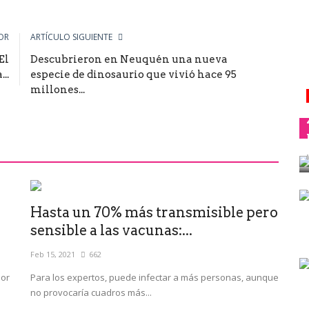
OR
ARTÍCULO SIGUIENTE
El
Descubrieron en Neuquén una nueva
..
especie de dinosaurio que vivió hace 95
millones...
Hasta un 70% más transmisible pero
sensible a las vacunas:...
Feb 15, 2021
662
por
Para los expertos, puede infectar a más personas, aunque
no provocaría cuadros más...