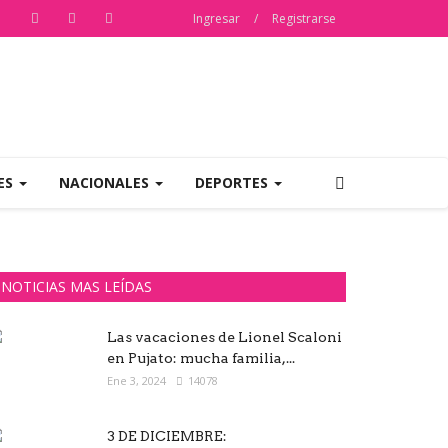
Ingresar
/
Registrarse
ES
NACIONALES
DEPORTES
NOTICIAS MAS LEÍDAS
Las vacaciones de Lionel Scaloni
en Pujato: mucha familia,...
Ene 3, 2024
14078
3 DE DICIEMBRE: