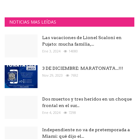
NOTICIAS MAS LEÍDAS
Las vacaciones de Lionel Scaloni en
Pujato: mucha familia,...
Ene 3, 2024
14080
3 DE DICIEMBRE: MARATONATA...!!!
Nov 29, 2023
7692
Dos muertos y tres heridos en un choque
frontal en el sur...
Ene 4, 2024
7298
Independiente no va de pretemporada a
Miami: qué dijo el...