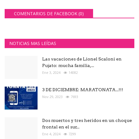
COMENTARIOS DE FACEBOOK (
0
)
NOTICIAS MAS LEÍDAS
Las vacaciones de Lionel Scaloni en
Pujato: mucha familia,...
Ene 3, 2024
14082
3 DE DICIEMBRE: MARATONATA...!!!
Nov 29, 2023
7693
Dos muertos y tres heridos en un choque
frontal en el sur...
Ene 4, 2024
7299