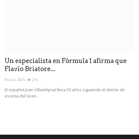
Un especialista en Fórmula 1 afirma que
F
Flavio Briatore...
r
Ene 22, 2025
216
Oc
El español Joan Villadelprat lleva 50 años siguiendo el detrás de
El
escena del Gran...
su