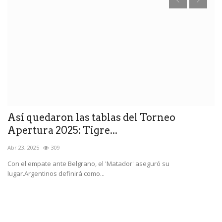
do
Así quedaron las tablas del Torneo
C
Apertura 2025: Tigre...
r
Abr 23, 2025
309
Ab
Con el empate ante Belgrano, el 'Matador' aseguró su
El
lugar.Argentinos definirá como...
de