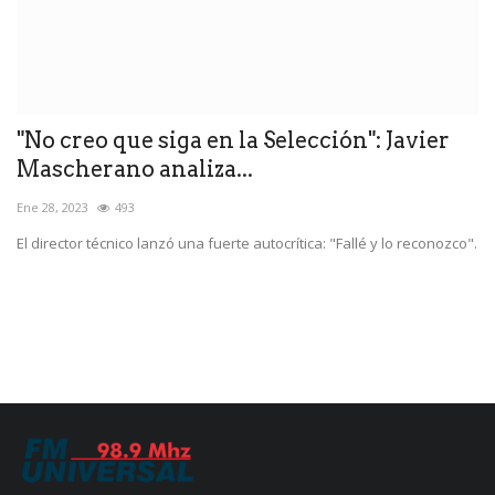
"No creo que siga en la Selección": Javier
S
Mascherano analiza...
m
Ene 28, 2023
493
Di
El director técnico lanzó una fuerte autocrítica: "Fallé y lo reconozco".
Al
qu