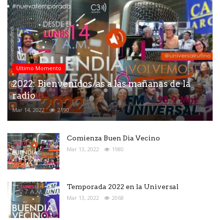
Ultimo Momento
2022: Bienvenidos/as a las mañanas de la
radio
Mar 14, 2022
2190
Comienza Buen Dìa Vecino
Mar 13, 2022
1980
Temporada 2022 en la Universal
Mar 13, 2022
2068