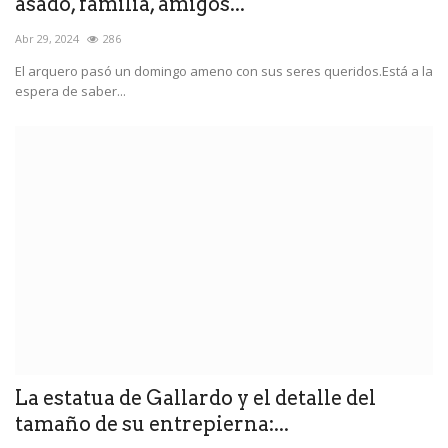
asado, familia, amigos...
Abr 29, 2024
286
El arquero pasó un domingo ameno con sus seres queridos.Está a la
espera de saber...
La estatua de Gallardo y el detalle del
tamaño de su entrepierna:...