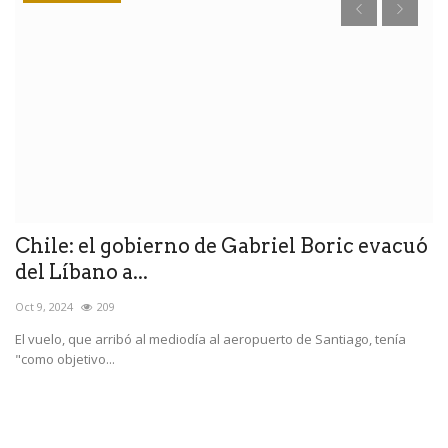
Chile: el gobierno de Gabriel Boric evacuó
E
del Líbano a...
G
Oct 9, 2024
209
Ab
El vuelo, que arribó al mediodía al aeropuerto de Santiago, tenía
El
"como objetivo...
ce